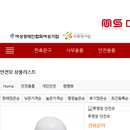
판촉문구
사무용품
안전용품
안전모 상품리스트
Home
안전용품
개인안전
안전모
판매많은순
낮은가격순
높은가격순
평점높은순
후기많은순
최근등록순
투명창 안전모
전화문의