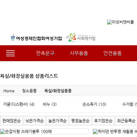
판촉문구
사무용품
안전용품
욕실/화장실용품 상품리스트
Home
청소용품
욕실/화장실용품
가글(디스펜서) (4)
비누 (3)
손소독기 (10)
수거함 (
판매많은순
낮은가격순
높은가격순
평점높은순
후기많은순
최근등록순