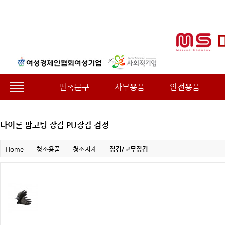
판촉문구
사무용품
안전용품
나이론 팜코팅 장갑 PU장갑 검정
Home
청소용품
청소자재
장갑/고무장갑