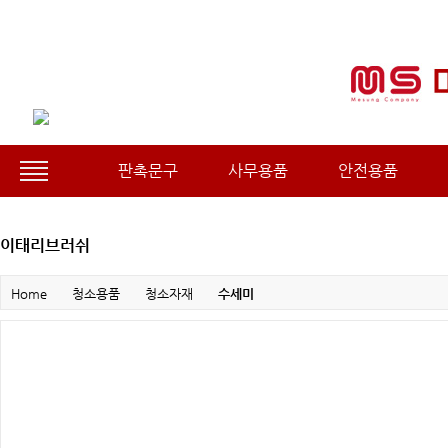
판촉문구
사무용품
안전용품
이태리브러쉬
Home
청소용품
청소자재
수세미