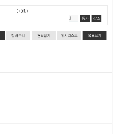
(+0원)
증가
감소
견적담기
위시리스트
목록보기