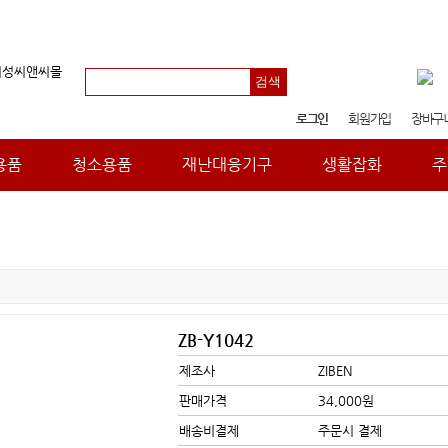
로그인
회원가입
장바구
용품
청소용품
재난대응기구
생활잡화
주
ZB-Y1042
제조사
ZIBEN
판매가격
34,000원
배송비결제
주문시 결제