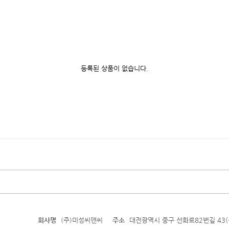
등록된 상품이 없습니다.
회사명
(주)미성씨앤씨
주소
대전광역시 중구 선화로82번길 43(선