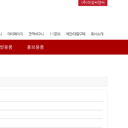
(주)미성씨앤씨
니
마이페이지
견적바구니
1:1문의
제안/대량구매
회사소개
방용품
홍보용품