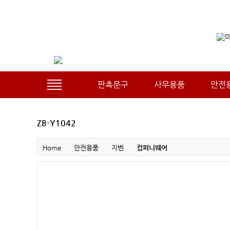
판촉문구
사무용품
안전
ZB-Y1042
Home
안전용품
지벤
컴퍼니웨어