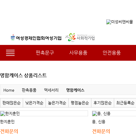
판촉문구
사무용품
안전용품
명함케이스 상품리스트
Home
판촉용품
액세서리
명함케이스
판매많은순
낮은가격순
높은가격순
평점높은순
후기많은순
최근등록순
한지훈민
용, 신용
전화문의
전화문의