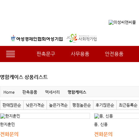
판촉문구
사무용품
안전용품
명함케이스 상품리스트
Home
판촉용품
액세서리
명함케이스
판매많은순
낮은가격순
높은가격순
평점높은순
후기많은순
최근등록순
한지훈민
용, 신용
전화문의
전화문의