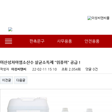
판촉문구
사무용품
안전용품
미산성차아염소산수 살균소독제 "위퓨어" 공급 !
작성자
미성씨앤씨
22-02-11 15:10
조회
2,054회
댓글
0건
이전글
다음글